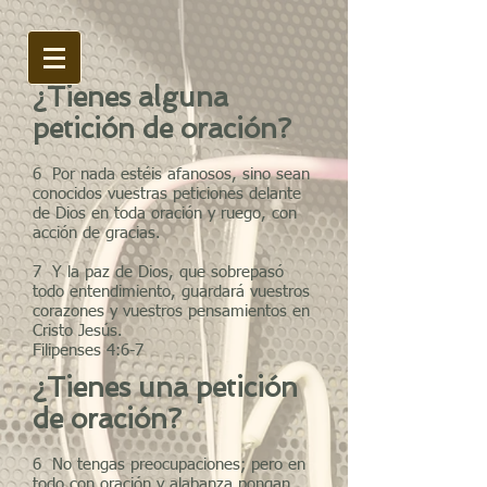
¿Tienes alguna
petición de oración?
6
Por nada estéis afanosos, sino sean
conocidos vuestras peticiones delante
de Dios en toda oración y ruego, con
acción de gracias.
7
Y la paz de Dios, que sobrepasó
todo entendimiento, guardará vuestros
corazones y vuestros pensamientos en
Cristo Jesús.
Filipenses 4:6-7
¿Tienes una petición
de oración?
6
No tengas preocupaciones; pero en
todo con oración y alabanza pongan