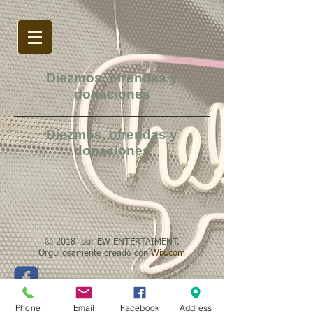
Diezmos, ofrendas y
donaciones
Diezmos, ofrendas y
donaciones
© 2018 por EW ENTERTAIMENT.
Orgullosamente creado con
Wix.com
Phone
Email
Facebook
Address